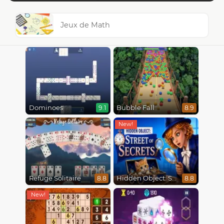
Jeux de Math
Dominoes
Bubble Fall
9.1
8.9
Refuge Solitaire
Hidden Object: Street Of Secrets
8.8
8.8