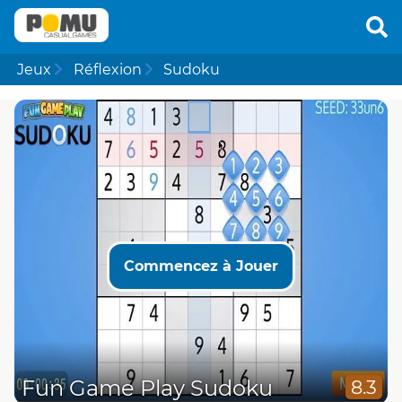
Jeux
Réflexion
Sudoku
Commencez à Jouer
Fun Game Play Sudoku
8.3