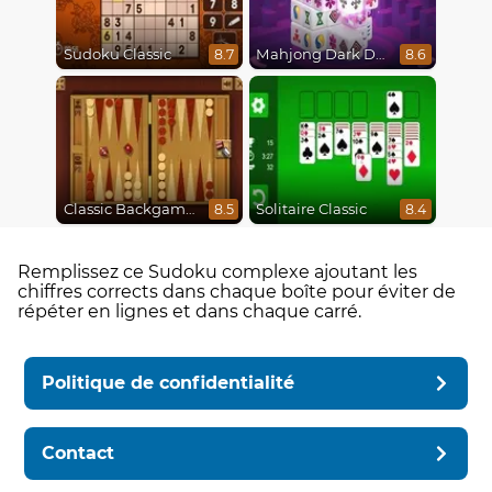
Sudoku Classic
Mahjong Dark Dimensions
8.7
8.6
Classic Backgammon
Solitaire Classic
8.5
8.4
Remplissez ce Sudoku complexe ajoutant les
chiffres corrects dans chaque boîte pour éviter de
répéter en lignes et dans chaque carré.
Politique de confidentialité
Contact