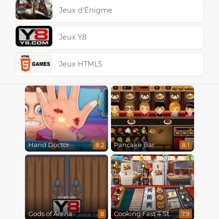
Jeux d'Énigme
Jeux Y8
Jeux HTML5
Hand Doctor
Pancake Bar
8.2
8.1
Gods of Arena
Cooking Fast 4 Steak
8
7.9