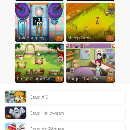
Traffic Surgery
Sheep Farm
7.9
7.8
Emily's Home Sweet Home
Burger Truck Frenzy
7.8
7.7
Jeux A10
Jeux Halloween
Jeux de Pâques