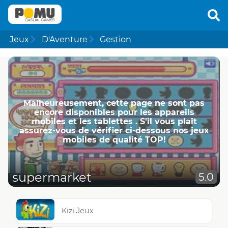
Jeux
D'Aventure
Gestion
Malheureusement, cette page ne ​​sont pas
encore disponibles pour les appareils
mobiles et les tablettes . S'il vous plaît
assurez-vous de vérifier ci-dessous nos jeux
mobiles de qualité TOP!
supermarket
5.0
Kizi Jeux