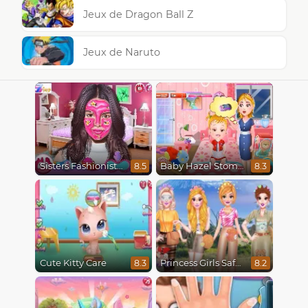
Jeux de Dragon Ball Z
Jeux de Naruto
Sisters Fashionista Makeup
Baby Hazel Stomach Care
8.5
8.3
Cute Kitty Care
Princess Girls Safari Trip
8.3
8.2