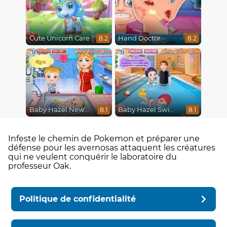
Cute Unicorn Care
Hand Doctor
8.2
8.2
Baby Hazel Newborn Vaccination
Baby Hazel Swimming
8.1
8.1
Infeste le chemin de Pokemon et préparer une
défense pour les avernosas attaquent les créatures
qui ne veulent conquérir le laboratoire du
professeur Oak.
Politique de confidentialité