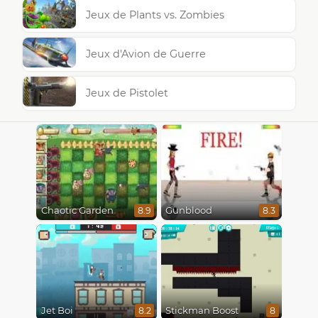
Jeux de Plants vs. Zombies
Jeux d'Avion de Guerre
Jeux de Pistolet
Chaotic Garden
Gunblood
8.9
8.3
Jet Boi
Stickman Boost
8.2
8