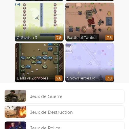
G-Switch 3
Battle of Tanks
7.8
7.8
Balls vs Zombies
SnowHeroes.io
7.8
7.8
Jeux de Guerre
Jeux de Destruction
Jeux de Police