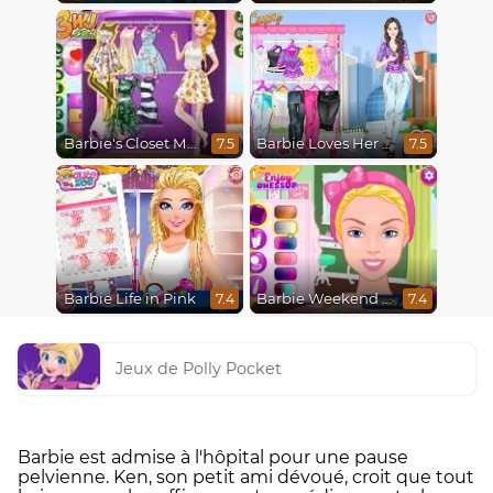
Barbie's Closet Makeover
Barbie Loves Her Job
7.5
7.5
Barbie Life in Pink
Barbie Weekend Outfit
7.4
7.4
Jeux de Polly Pocket
Barbie est admise à l'hôpital pour une pause
pelvienne. Ken, son petit ami dévoué, croit que tout