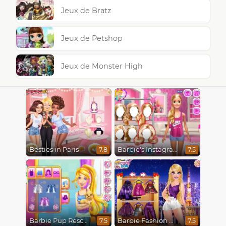
Jeux de Bratz
Jeux de Petshop
Jeux de Monster High
Besties in Paris
Barbie's Instagram Life
7.8
7.5
Barbie Pup Rescue
Barbie Fashion Week Model
7.5
7.5