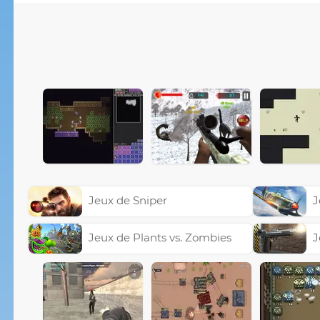
Jeux de Sniper
J
Jeux de Plants vs. Zombies
J