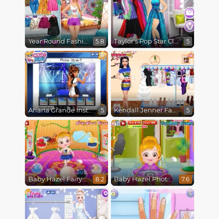
Year Round Fashionista Gigi Hadid
Taylor's Pop Star Closet
5.8
5
Ariana Grande Insta Stories
Kendall Jenner Fashion Style
5
5
Baby Hazel Fairyland Ballet
Baby Hazel Photoshoot
8.2
7.6