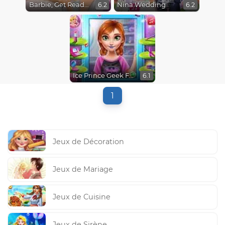
Barbie, Get Ready With Me
Nina Wedding
6.2
6.2
Ice Prince Geek Fashion
6.1
1
Jeux de Décoration
Jeux de Mariage
Jeux de Cuisine
Jeux de Sirène