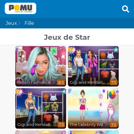
Jeux
Fille
Jeux de Star
Sisters Fashionista Makeup
Gigi and Kendall BFFS
8.5
7.5
Gigi and Kendall Fashionistas
The Celebrity Way Of Life
7.3
7.2