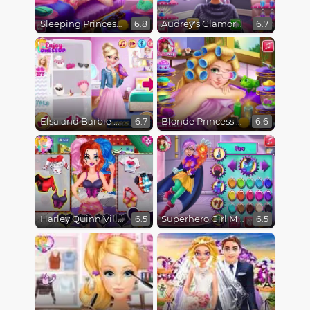
Sleeping Princess Spa Day
Audrey's Glamorous Real Haircuts
6.8
6.7
Elsa and Barbie Blind Date
Blonde Princess Spa Day
6.7
6.6
Harley Quinn Villain Princess
Superhero Girl Maker
6.5
6.5