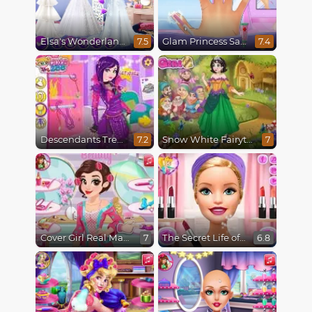
Elsa's Wonderland Wedding
Glam Princess Salon
7.5
7.4
Descendants Trendsetters
Snow White Fairytale Dress Up
7.2
7
Cover Girl Real Makeover
The Secret Life of Dolls
7
6.8