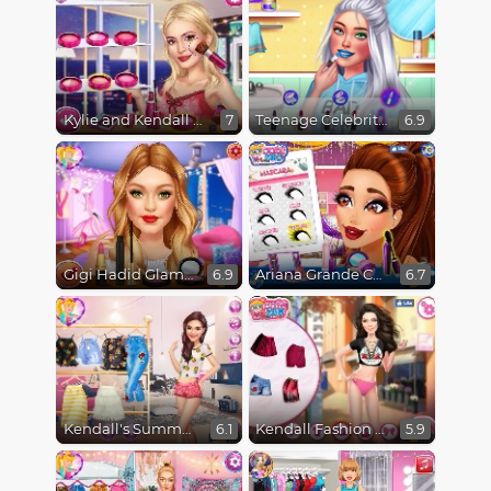
Kylie and Kendall Sisters Break Up
Teenage Celebrity Rivalry
7
6.9
Gigi Hadid Glamourous Lifestyle
Ariana Grande Colors Of The Year
6.9
6.7
Kendall's Summer Fun
Kendall Fashion Color Test
6.1
5.9