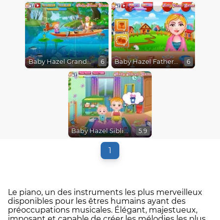
Baby Hazel Grandparents Day
Baby Hazel Fathers Day
6
6
Baby Hazel Sibling Care
5.9
1
Le piano, un des instruments les plus merveilleux
disponibles pour les êtres humains ayant des
préoccupations musicales. Élégant, majestueux,
imposant et capable de créer les mélodies les plus