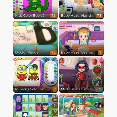
Kids Color Book 2
Baby Hazel Hand Fracture
7.3
7.3
Doctor Panda
Baby Hazel Learns Shapes
7.2
7
Minions Coloring Book
Miraculous Hero Baby Bath
7
6.9