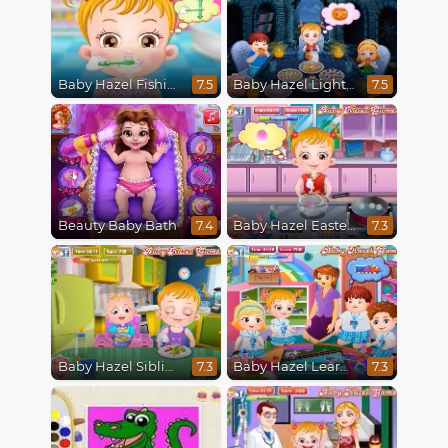
Baby Hazel Fishing Time
Baby Hazel Lighthouse Adventure
7.5
7.5
Beauty Baby Bath
Baby Hazel Easter Fun
7.4
7.3
Baby Hazel Siblings Day
Baby Hazel Learns Vehicles
7.3
7.3