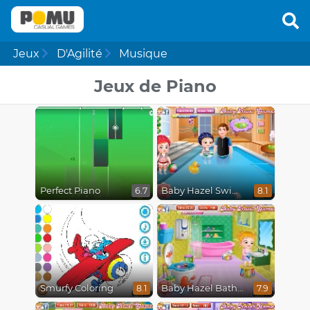
Jeux
D'Agilité
Musique
Jeux de Piano
Perfect Piano
Baby Hazel Swimming
6.7
8.1
Smurfy Coloring
Baby Hazel Bathroom Hygiene
8.1
7.9