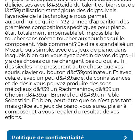
délicieuses avec l&#39;aide du talent et, bien sûr, de
l&#39;utilisation stratégique des doigts. Mais
l’avancée de la technologie nous permet
aujourd’hui ce qui en 1732, année d’apparition des
premières compositions spécifiques pour piano,
était totalement impensable et impossible: le
toucher sans même toucher aux touches qui le
composent. Mais comment? Je dirais scandalisé un
Mozart, puis simple, avec des jeux de piano, dans
lesquels bien que vous ayez besoin de vos doigts - il
y a des choses qui ne changent pas ou qui, au fil
des siècles - ne presseront autre chose que vos
souris, clavier ou bouton d&#39;ordinateur. Et avec
cela, et avec un peu d&#39;aide, de connaissances
et de désir, vous pouvez produire des sons
mélodieux d&#39;un Rachmaninov, d&#39;un
Chopin, d&#39;un Brendel ou d&#39;un Pablo
Sebastián. Eh bien, peut-être que ce n’est pas tant,
mais grâce aux jeux de piano, vous aurez plaisir à
composer et à vous régaler du résultat de vos
efforts.
Politique de confidentialité