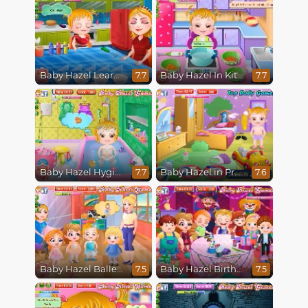
Baby Hazel Learns Colors
Baby Hazel In Kitchen
7.7
7.7
Baby Hazel Hygiene
Baby Hazel in Preschool
7.7
7.6
Baby Hazel Ballerina Dance
Baby Hazel Birthday Party
7.5
7.5