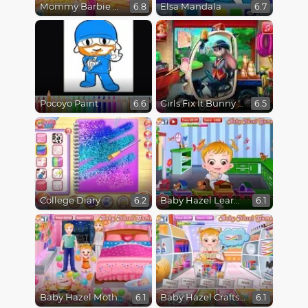
Mommy Barbie Go Shopping
Elsa Mandala
6.8
6.7
Pocoyo Paint
Girls Fix It Bunny Car
6.6
6.5
College Diary
Baby Hazel Learn Animals
6.2
6.1
Baby Hazel Mothers Day
Baby Hazel Crafts Time
6.1
6.1