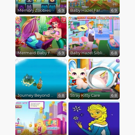
Memory Zoobies
Baby Hazel Farm Tour
6.9
6.9
Mermaid Baby Feeding
Baby Hazel Sibling Trouble
6.9
6.8
Journey Beyond the Never Seas
Stray Kitty Care
6.8
6.8