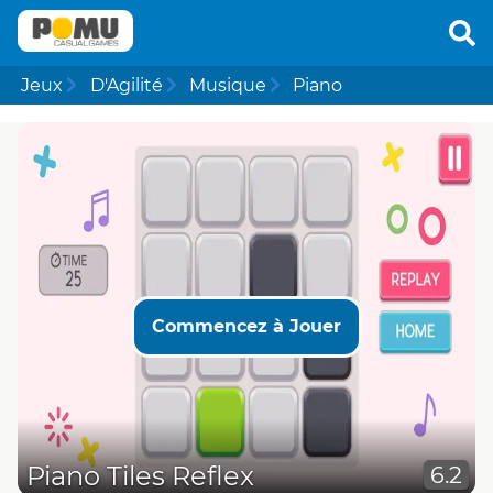
Jeux
D'Agilité
Musique
Piano
Commencez à Jouer
Piano Tiles Reflex
6.2