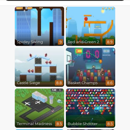
Spidey Swing
Red and Green 2
9
8.9
Castle Siege
Basket Champs
8.8
8.6
Terminal Madness
Bubble Shooter World Cup
8.5
8.5