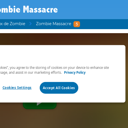
ombie Massacre
ux de Zombie
Zombie Massacre
5