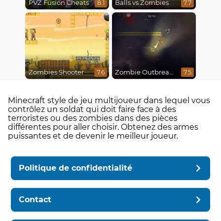
PVZ Fusion Cheats
Balls vs Zombies
8.1
7.7
Zombies Shooter
Zombie Outbreak Arena
7.6
7.5
Minecraft style de jeu multijoueur dans lequel vous
contrôlez un soldat qui doit faire face à des
terroristes ou des zombies dans des pièces
différentes pour aller choisir. Obtenez des armes
puissantes et de devenir le meilleur joueur.
Politique de confidentialité
Contact