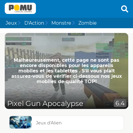
Jeux
D'Action
Monstre
Zombie
Malheureusement, cette page ne ​​sont pas
encore disponibles pour les appareils
mobiles et les tablettes . S'il vous plaît
assurez-vous de vérifier ci-dessous nos jeux
mobiles de qualité TOP!
Pixel Gun Apocalypse
6.4
Jeux d'Alien