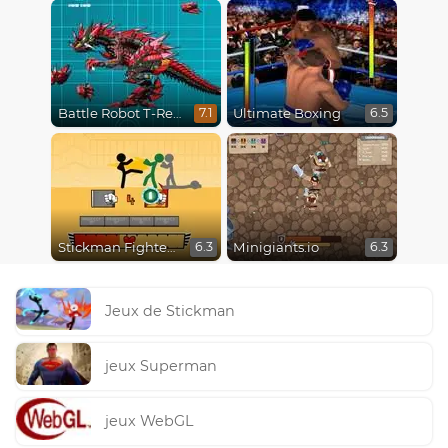
Battle Robot T-Rex Age
Ultimate Boxing
7.1
6.5
Stickman Fighter Epic Battles
Minigiants.io
6.3
6.3
Jeux de Stickman
jeux Superman
jeux WebGL