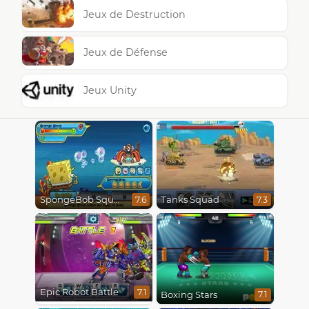
Jeux de Destruction
Jeux de Défense
Jeux Unity
SpongeBob SquarePants : Monster Island Adventures
Tanks Squad
7.6
7.3
Epic Robot Battle
7.1
Boxing Stars
7.1