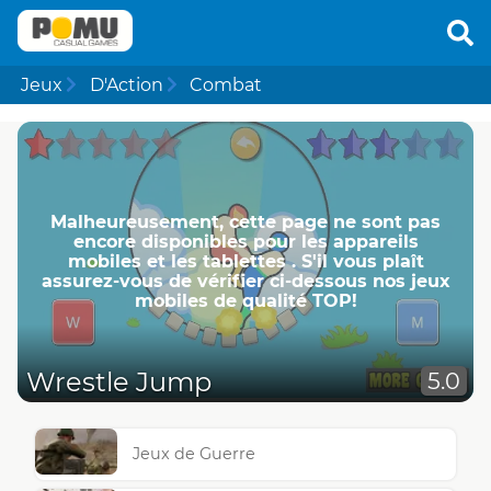
Jeux
D'Action
Combat
Malheureusement, cette page ne ​​sont pas
encore disponibles pour les appareils
mobiles et les tablettes . S'il vous plaît
assurez-vous de vérifier ci-dessous nos jeux
mobiles de qualité TOP!
Wrestle Jump
5.0
Jeux de Guerre