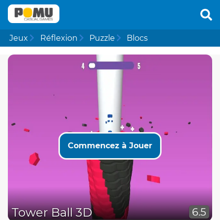
Jeux
Réflexion
Puzzle
Blocs
Commencez à Jouer
Tower Ball 3D
6.5