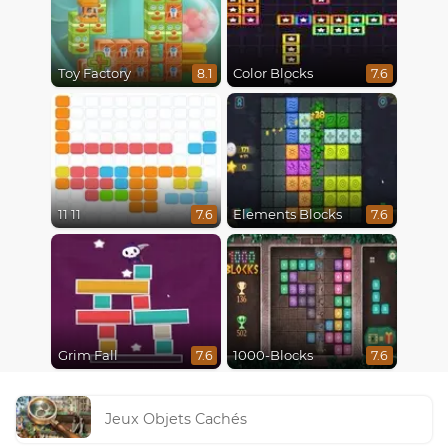
Toy Factory
Color Blocks
8.1
7.6
11 11
Elements Blocks
7.6
7.6
Grim Fall
1000-Blocks
7.6
7.6
Jeux Objets Cachés