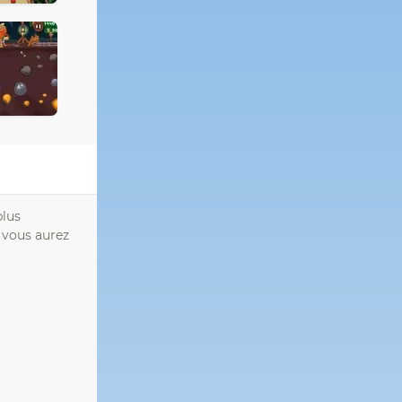
plus
s vous aurez