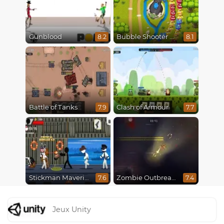
Gunblood
Bubble Shooter Online
8.2
8.1
Battle of Tanks
Clash of Armour
7.9
7.7
Stickman Maverick: Bad Boys Killer
Zombie Outbreak Arena
7.6
7.4
Jeux Unity