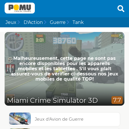
Jeux
D'Action
Guerre
Tank
Malheureusement, cette page ne ​​sont pas
encore disponibles pour les appareils
mobiles et les tablettes . S'il vous plaît
assurez-vous de vérifier ci-dessous nos jeux
mobiles de qualité TOP!
Miami Crime Simulator 3D
7.7
Jeux d'Avion de Guerre