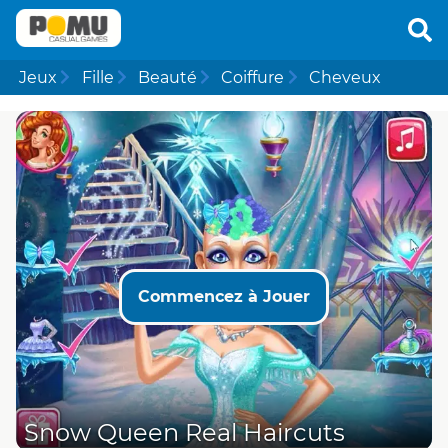
Jeux
Fille
Beauté
Coiffure
Cheveux
Commencez à Jouer
Snow Queen Real Haircuts