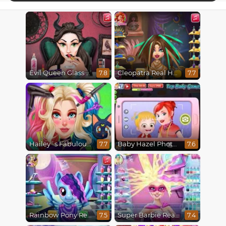
Evil Queen Glass Skin Routine #Influencer
Cleopatra Real Haircuts
7.8
7.7
Hailey´s Fabulous Hairstyle Challenge
Baby Hazel Photoshoot
7.7
7.6
Rainbow Pony Real Haircuts
Super Barbie Real Haircuts
7.5
7.4