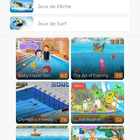
Jeux de Pêche
Jeux de Surf
Baby Hazel Swimming
The Art of Fishing
8.3
7.9
8
Olympics Freestyle
Uphill Rush 8
7.6
7.2