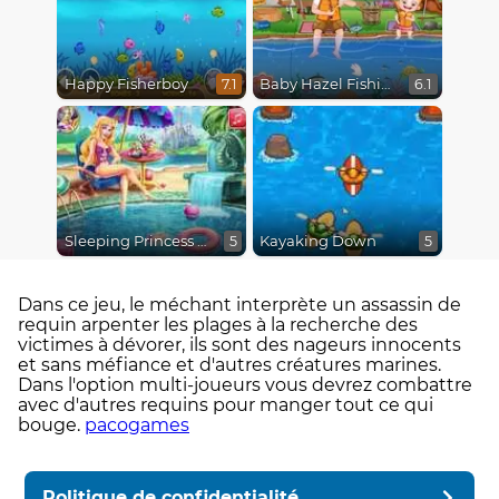
Happy Fisherboy
Baby Hazel Fishing Time
7.1
6.1
Sleeping Princess Swimming Pool
Kayaking Down
5
5
Dans ce jeu, le méchant interprète un assassin de
requin arpenter les plages à la recherche des
victimes à dévorer, ils sont des nageurs innocents
et sans méfiance et d'autres créatures marines.
Dans l'option multi-joueurs vous devrez combattre
avec d'autres requins pour manger tout ce qui
bouge.
pacogames
Politique de confidentialité