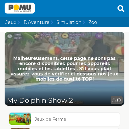
Jeux
D'Aventure
Simulation
Zoo
Malheureusement, cette page ne ​​sont pas
encore disponibles pour les appareils
mobiles et les tablettes . S'il vous plaît
assurez-vous de vérifier ci-dessous nos jeux
mobiles de qualité TOP!
My Dolphin Show 2
5.0
Jeux de Ferme