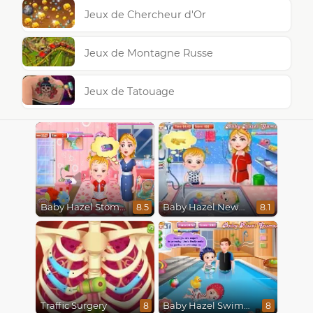
Jeux de Chercheur d'Or
Jeux de Montagne Russe
Jeux de Tatouage
Baby Hazel Stomach Care
Baby Hazel Newborn Vaccination
8.5
8.1
Traffic Surgery
Baby Hazel Swimming
8
8