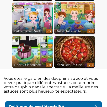
Baby Hazel Dental Care
Baby Hazel in Preschool
7.9
7.8
Hearty Chocolate Cake
Pizza Realife Cooking
7.8
7.8
Vous êtes le gardien des dauphins au zoo et vous
devez pratiquer différentes astuces pour rendre
votre dauphin dans le spectacle. La meilleure des
astuces sont plus heureux téléspectateurs.
Politique de confidentialité