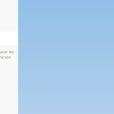
acer les
gne son