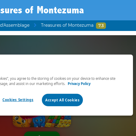
asures of Montezuma
 d'Assemblage
Treasures of Montezuma
7.3