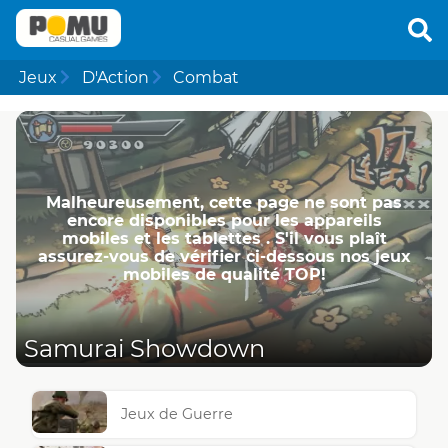
Jeux
D'Action
Combat
Malheureusement, cette page ne ​​sont pas
encore disponibles pour les appareils
mobiles et les tablettes . S'il vous plaît
assurez-vous de vérifier ci-dessous nos jeux
mobiles de qualité TOP!
Samurai Showdown
Jeux de Guerre