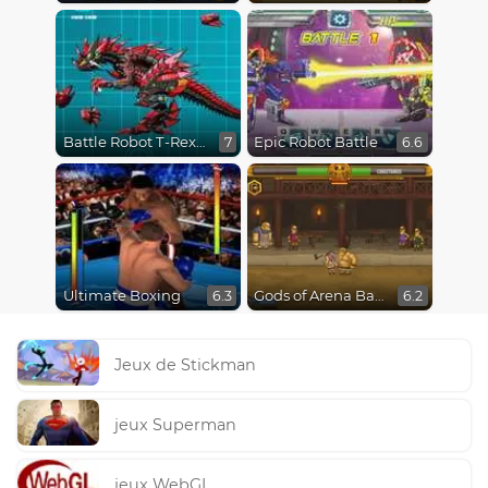
Battle Robot T-Rex Age
Epic Robot Battle
7
6.6
Ultimate Boxing
Gods of Arena Battles
6.3
6.2
Jeux de Stickman
jeux Superman
jeux WebGL