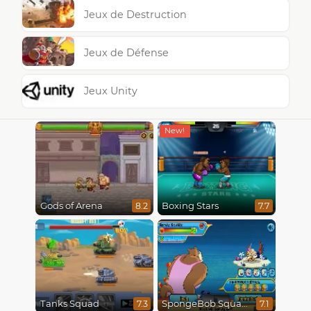
Jeux de Destruction
Jeux de Défense
Jeux Unity
Gods of Arena
Boxing Stars
8.2
7.7
Tanks Squad
SpongeBob SquarePants : Monster Island Adventures
7.3
7.1