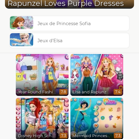
Rapunzel Loves Purple Dresses
Jeux de Princesse Sofia
Jeux d'Elsa
Year Round Fashionista Rapunzel
Elsa and Rapunzel Princess Rivalry
7.8
7.4
Disney High School Love
Mermaid Princesses
7.3
7.3