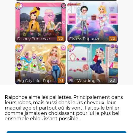
Disney Princesses : Boho vs Edgy
Elsa vs Rapunzel Fashion Game
7.2
7.2
Big City Life : Rapunzel
Bffs Wedding Prep
7.1
6.9
Raiponce aime les paillettes. Principalement dans
leurs robes, mais aussi dans leurs cheveux, leur
maquillage et partout où ils vont. Faites-le briller
comme jamais en choisissant pour lui le plus bel
ensemble éblouissant possible.