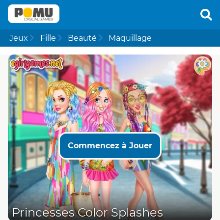
Jeux
Fille
Beauté
Maquillage
Commencez à Jouer
Princesses Color Splashes