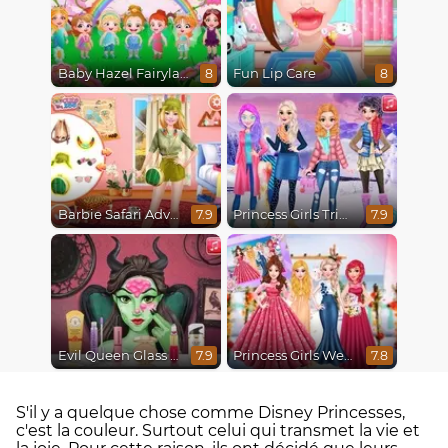
Baby Hazel Fairyland Ballet
Fun Lip Care
8
8
Barbie Safari Adventure
Princess Girls Trip To Aspen
7.9
7.9
Evil Queen Glass Skin Routine #Influencer
Princess Girls Wedding Trip
7.9
7.8
S'il y a quelque chose comme Disney Princesses,
c'est la couleur. Surtout celui qui transmet la vie et