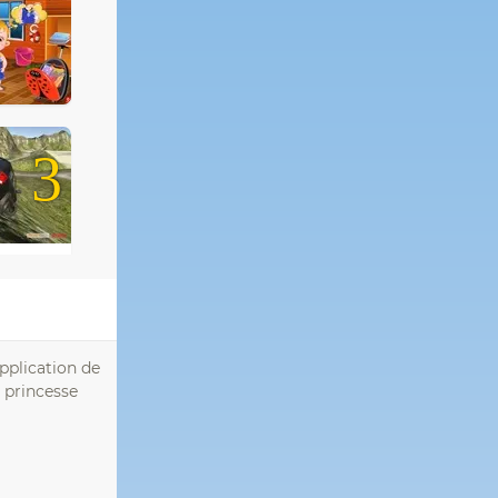
3
application de
e princesse