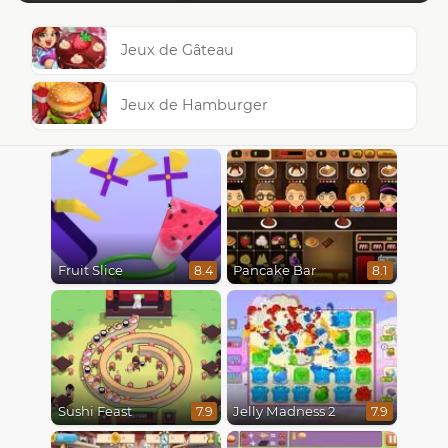
Jeux de Gâteau
Jeux de Hamburger
Fruit Slice
Pancake Bar
8.4
8.1
Sushi Feast
Jelly Madness 2
7.9
7.9