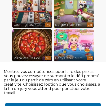
Cooking Fast 4 Steak
Burger Truck Frenzy
7.9
7.8
Pizza Realife Cooking
Baby Hazel In Kitchen
7.8
7.7
Montrez vos compétences pour faire des pizzas.
Vous pouvez essayer de surmonter le défi proposé
par le jeu ou partir de zéro en utilisant votre
créativité. Choisissez l'option que vous choisissez, à
la fin un jury vous attend pour ponctuer votre
travail.