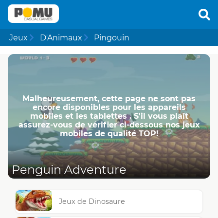
Jeux
D'Animaux
Pingouin
Malheureusement, cette page ne ​​sont pas
encore disponibles pour les appareils
mobiles et les tablettes . S'il vous plaît
assurez-vous de vérifier ci-dessous nos jeux
mobiles de qualité TOP!
Penguin Adventure
Jeux de Dinosaure