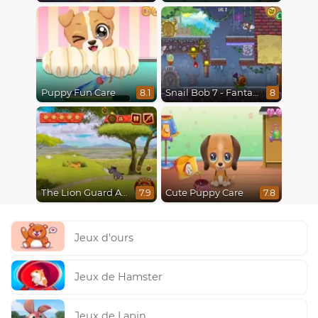
Puppy Fun Care
Snail Bob 7 - Fantasy Story
8.1
8
The Lion Guard Assemble
Cute Puppy Care
7.9
7.8
Jeux d'ours
Jeux de Hamster
Jeux de Lapin