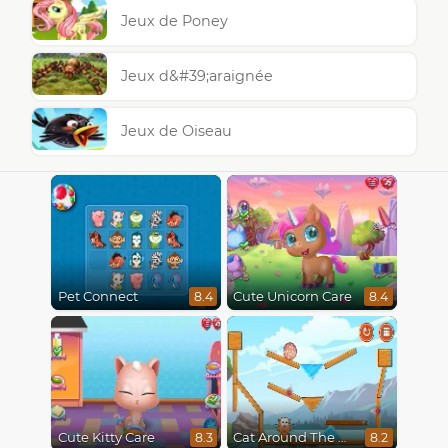
Jeux de Poney
Jeux d&#39;araignée
Jeux de Oiseau
Pet Connect
Cute Unicorn Care
8.4
8.4
Cute Kitty Care
Cat Around The World
8.3
8.2