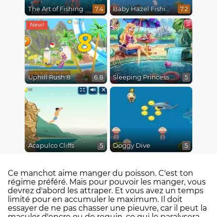
The Art of Fishing
Baby Hazel Fishing Time
7.4
7.2
8
Uphill Rush 8
Sleeping Princess Swimming Pool
6.8
5
Acapulco Cliffs
Doggy Dive
5
5
Ce manchot aime manger du poisson. C'est ton
régime préféré. Mais pour pouvoir les manger, vous
devrez d'abord les attraper. Et vous avez un temps
limité pour en accumuler le maximum. Il doit
essayer de ne pas chasser une pieuvre, car il peut la
maculer d'encre ou de requin, ce qui le paralysera