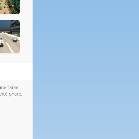
une table.
vité phare.