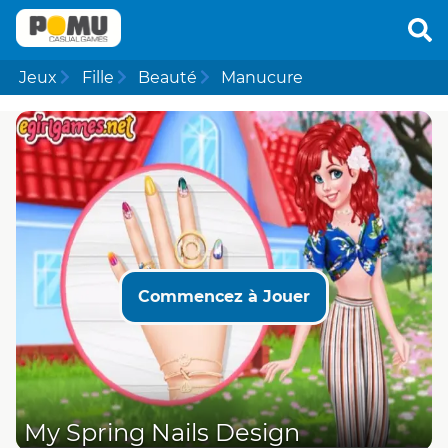
Jeux
Fille
Beauté
Manucure
Commencez à Jouer
My Spring Nails Design