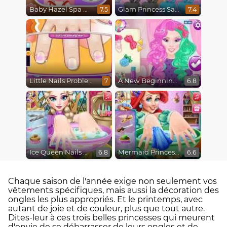
Baby Hazel Spa Makeover
Glam Princess Salon
7.5
7.4
Little Nails Problems
A New Beginning, From Sad to Fab
7
6.8
Ice Queen Nails Spa
Mermaid Princess Nails Spa
6.8
6.6
Chaque saison de l'année exige non seulement vos
vêtements spécifiques, mais aussi la décoration des
ongles les plus appropriés. Et le printemps, avec
autant de joie et de couleur, plus que tout autre.
Dites-leur à ces trois belles princesses qui meurent
d'envie de se débarrasser de leurs ongles et de