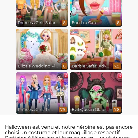
Princess Girls Safari Trip
Fun Lip Care
8
8
Eliza's Wedding Planner
Barbie Safari Adventure
8
7.9
Princess Girls Trip To Aspen
Evil Queen Glass Skin Routine #Influencer
7.9
7.8
Halloween est venu et notre héroïne est pas encore
choisi un costume et leur maquillage respectif.