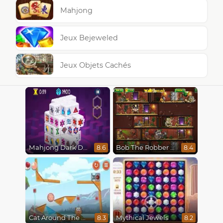
Mahjong
Jeux Bejeweled
Jeux Objets Cachés
Mahjong Dark Dimensions
Bob The Robber 5 The Temple Adventure
8.6
8.4
Cat Around The World
Mythical Jewels
8.3
8.2