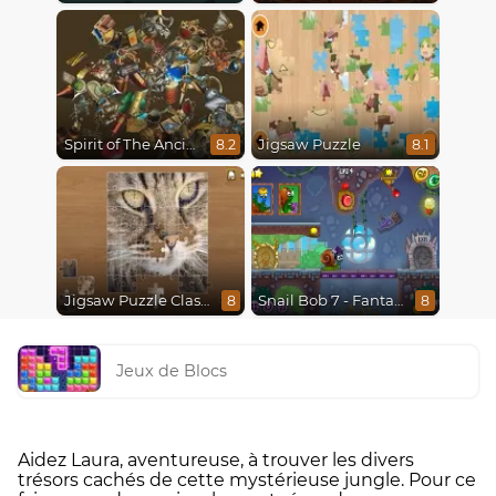
Spirit of The Ancient Forest
Jigsaw Puzzle
8.2
8.1
Jigsaw Puzzle Classic
Snail Bob 7 - Fantasy Story
8
8
Jeux de Blocs
Aidez Laura, aventureuse, à trouver les divers
trésors cachés de cette mystérieuse jungle. Pour ce