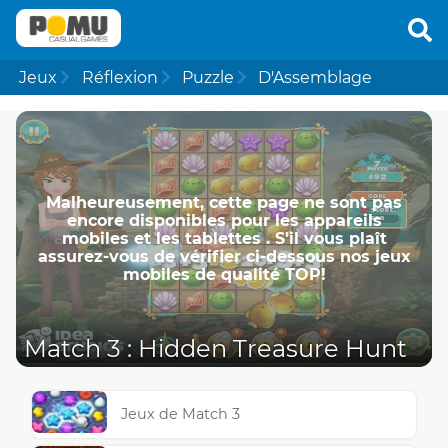
Jeux
Réflexion
Puzzle
D'Assemblage
Malheureusement, cette page ne ​​sont pas
encore disponibles pour les appareils
mobiles et les tablettes . S'il vous plaît
assurez-vous de vérifier ci-dessous nos jeux
mobiles de qualité TOP!
Match 3 : Hidden Treasure Hunt
Jeux de Match 3