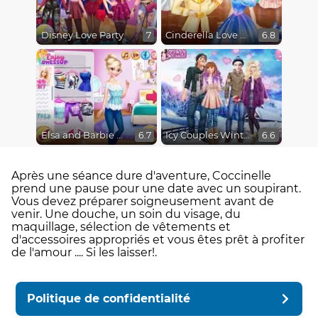
Disney Love Party
Cinderella Love On The Run
7
6.8
Elsa and Barbie Blind Date
Icy Couples Winter Time
6.7
6.6
Après une séance dure d'aventure, Coccinelle
prend une pause pour une date avec un soupirant.
Vous devez préparer soigneusement avant de
venir. Une douche, un soin du visage, du
maquillage, sélection de vêtements et
d'accessoires appropriés et vous êtes prêt à profiter
de l'amour .... Si les laisser!.
Politique de confidentialité