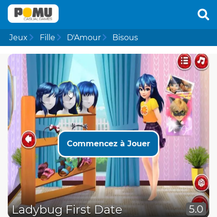
Jeux
Fille
D'Amour
Bisous
Commencez à Jouer
Ladybug First Date
5.0