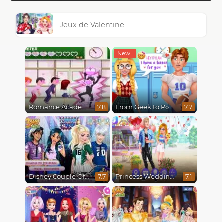
Jeux de Valentine
Romance Academy
From Geek to Popular Girl
7.8
7.7
Disney Couple Of The Year
Princess Wedding Drama
7.7
7.1