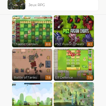
Jeux RPG
Chaotic Garden
PVZ Fusion Cheats
8.6
8.1
Battle of Tanks
Elf Defence
7.8
7.6