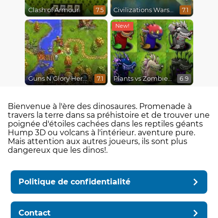
Clash of Armour
Civilizations Wars Master Edition
7.5
7.1
Guns N Glory Heroes
Plants vs Zombies Fusion Mode
7.1
6.9
Bienvenue à l'ère des dinosaures. Promenade à
travers la terre dans sa préhistoire et de trouver une
poignée d'étoiles cachées dans les reptiles géants
Hump 3D ou volcans à l'intérieur. aventure pure.
Mais attention aux autres joueurs, ils sont plus
dangereux que les dinos!.
Politique de confidentialité
Contact