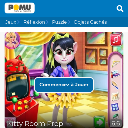
Jeux
Réflexion
Puzzle
Objets Cachés
Commencez à Jouer
Kitty Room Prep
6.6