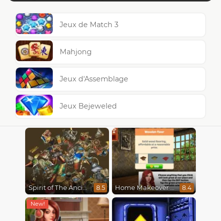
Jeux de Match 3
Mahjong
Jeux d'Assemblage
Jeux Bejeweled
Spirit of The Ancient Forest
Home Makeover Hidden Object
8.5
8.4