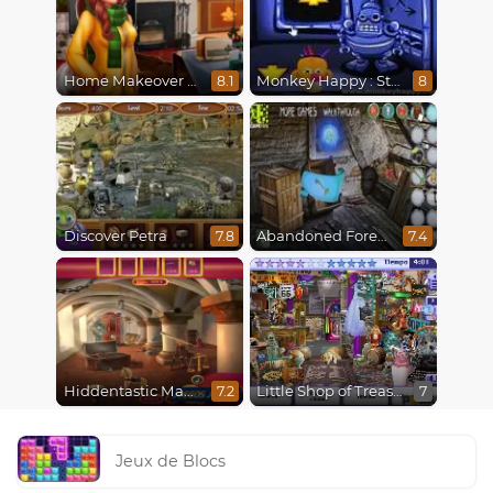
Home Makeover 2 Hidden Object
Monkey Happy : Stage 0112
8.1
8
Discover Petra
Abandoned Forest House
7.8
7.4
Hiddentastic Mansion
Little Shop of Treasures
7.2
7
Jeux de Blocs