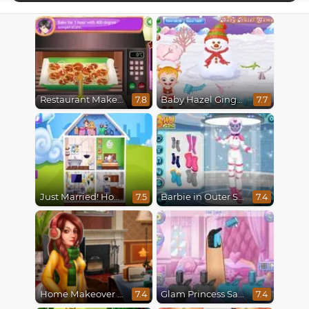
Restaurant Makeover
Baby Hazel Gingerbread House
7.8
7.7
Just Married! Home Deco
Barbie in Outer Space
7.5
7.4
Home Makeover 2 Hidden Object
Glam Princess Salon
7.4
7.4