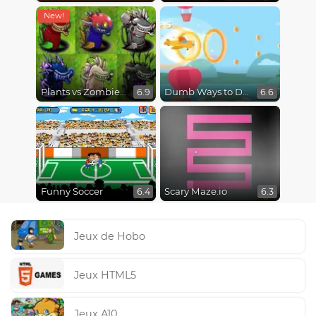
Plants vs Zombies Fusion Mode
Dumb Ways to Die 3: World Tour
6.9
6.6
Funny Soccer
Scary Maze.io
6.4
6.3
Jeux de Hobo
Jeux HTML5
Jeux A10