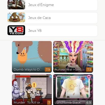
Jeux d'Énigme
Jeux de Caca
Jeux Y8
Dumb Ways to Die
Aurora Real Haircuts
7.9
7.3
Murder : To Kill or Not to Kill
Lunchtime Slacking
7
6.9