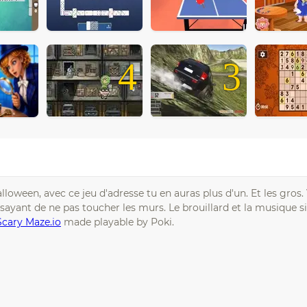
4
3
oween, avec ce jeu d'adresse tu en auras plus d'un. Et les gros.
essayant de ne pas toucher les murs. Le brouillard et la musique s
Scary Maze.io
made playable by Poki.