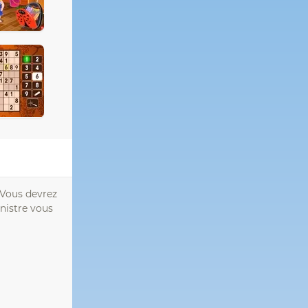
 Vous devrez
inistre vous