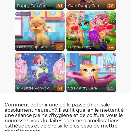
Puppy Fun Care
Cute Puppy Care
8.1
7.8
Barbie Pup Rescue
Happy Pony
7.5
7.4
My Little Pony : Adventures in Aquastria
Stray Kitty Care
7.1
6.9
Comment obtenir une belle passe chien sale
absolument heureux?. Il suffit que, en le mettant à
une séance pleine d'hygiène et de coiffure, vous le
nourrissez, vous lui faites gamme d'améliorations
esthétiques et de choisir le plus beau de mettre