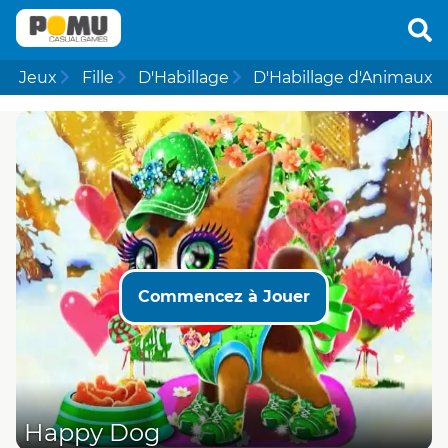
Jeux
Fille
D'Habillage
D'Habillage d'Animaux
Commencez à Jouer
Happy Dog