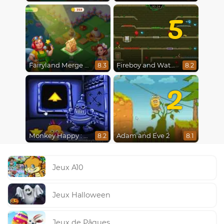
5
Fairyland Merge and Magic
Fireboy and Watergirl 5 : Elements
8.3
8.2
2
Monkey Happy : Stage 0112
Adam and Eve 2
8.2
8.1
Jeux A10
Jeux Halloween
Jeux de Pâques