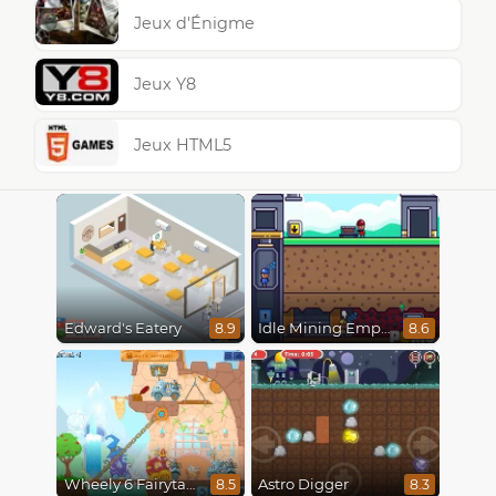
Jeux d'Énigme
Jeux Y8
Jeux HTML5
Edward's Eatery
Idle Mining Empire
8.9
8.6
Wheely 6 Fairytale
Astro Digger
8.5
8.3