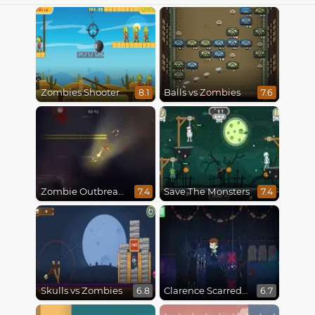
Zombies Shooter
Balls vs Zombies
8.1
7.6
Zombie Outbreak Arena
Save The Monsters
7.4
7.4
Skulls vs Zombies
Clarence Scarred Silly
6.8
6.7