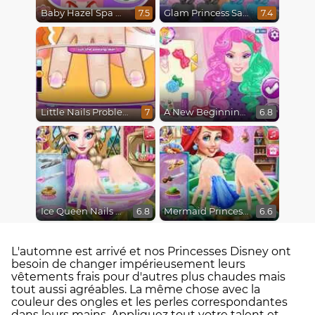
Baby Hazel Spa Makeover
Glam Princess Salon
7.5
7.4
Little Nails Problems
A New Beginning, From Sad to Fab
7
6.8
Ice Queen Nails Spa
Mermaid Princess Nails Spa
6.8
6.6
L'automne est arrivé et nos Princesses Disney ont
besoin de changer impérieusement leurs
vêtements frais pour d'autres plus chaudes mais
tout aussi agréables. La même chose avec la
couleur des ongles et les perles correspondantes
dans leurs mains. Appliquez tout votre talent et