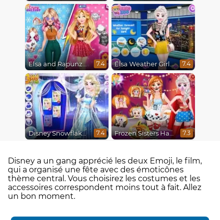
Elsa and Rapunzel Princess Rivalry
Elsa Weather Girl Fashion
7.4
7.4
Disney Snowflakes Winter Ball
Frozen Sisters Halloween Party
7.4
7.3
Disney a un gang apprécié les deux Emoji, le film,
qui a organisé une fête avec des émoticônes
thème central. Vous choisirez les costumes et les
accessoires correspondent moins tout à fait. Allez
un bon moment.