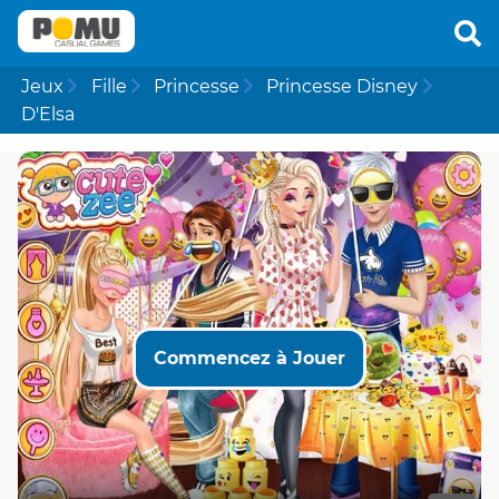
Jeux
Fille
Princesse
Princesse Disney
D'Elsa
Commencez à Jouer