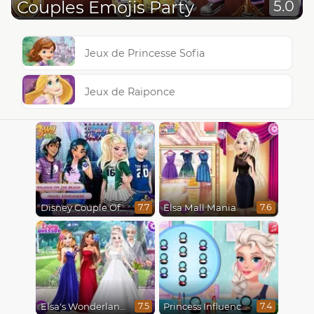
Couples Emojis Party
5.0
Jeux de Princesse Sofia
Jeux de Raiponce
Disney Couple Of The Year
Elsa Mall Mania
7.7
7.6
Elsa's Wonderland Wedding
Princess Influencer Winter Wonderland
7.5
7.4