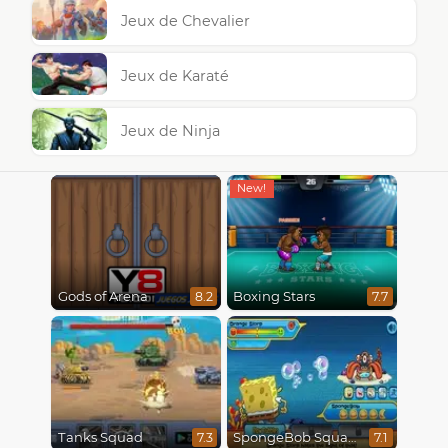
Jeux de Chevalier
Jeux de Karaté
Jeux de Ninja
Gods of Arena
Boxing Stars
8.2
7.7
Tanks Squad
SpongeBob SquarePants : Monster Island Adventures
7.3
7.1