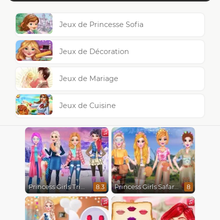
Jeux de Princesse Sofia
Jeux de Décoration
Jeux de Mariage
Jeux de Cuisine
Princess Girls Trip To Aspen
Princess Girls Safari Trip
8.3
8