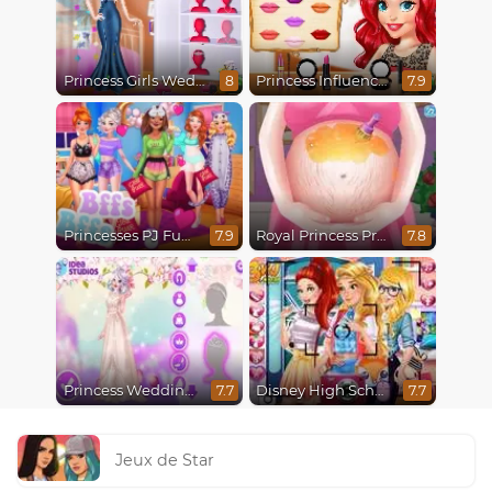
Princess Girls Wedding Trip
Princess Influencer Summer Tale
8
7.9
Princesses PJ Fun Party
Royal Princess Pregnant
7.9
7.8
Princess Wedding Transformation
Disney High School Love
7.7
7.7
Jeux de Star