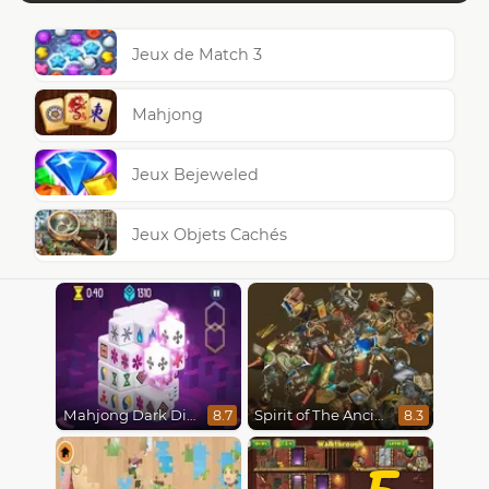
Jeux de Match 3
Mahjong
Jeux Bejeweled
Jeux Objets Cachés
Mahjong Dark Dimensions
Spirit of The Ancient Forest
8.7
8.3
5