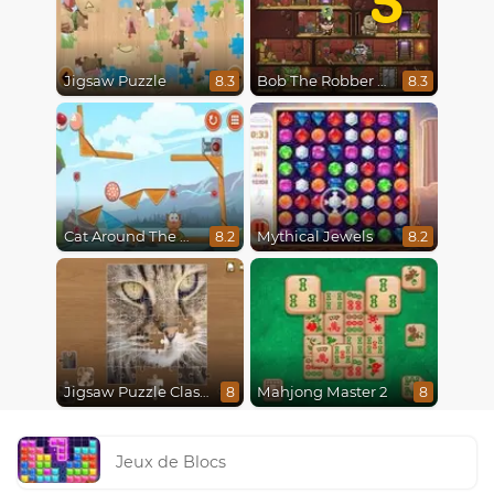
Jigsaw Puzzle
Bob The Robber 5 The Temple Adventure
8.3
8.3
Cat Around The World
Mythical Jewels
8.2
8.2
Jigsaw Puzzle Classic
Mahjong Master 2
8
8
Jeux de Blocs