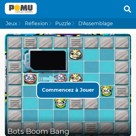
Jeux
Réflexion
Puzzle
D'Assemblage
Commencez à Jouer
Bots Boom Bang