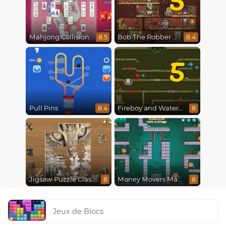
Mahjong Collision
Bob The Robber 5 The Temple Adventure
8.5
8.4
5
Pull Pins
Fireboy and Watergirl 5 : Elements
8.4
8
Jigsaw Puzzle Classic
Money Movers Maker
8
8
Jeux de Blocs