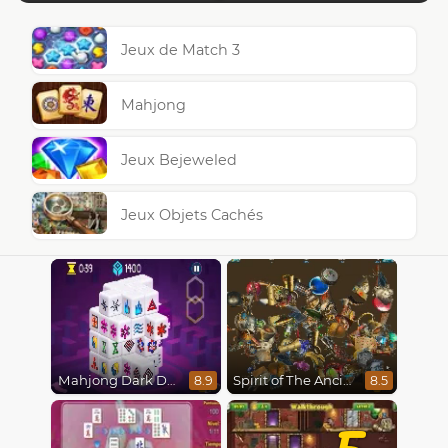
Jeux de Match 3
Mahjong
Jeux Bejeweled
Jeux Objets Cachés
Mahjong Dark Dimensions
Spirit of The Ancient Forest
8.9
8.5
5