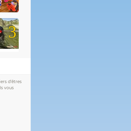
3
ers d'êtres
ls vous