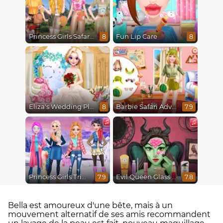
Princess Girls Safari Trip
Fun Lip Care
8
8
Eliza's Wedding Planner
Barbie Safari Adventure
8
7.9
Princess Girls Trip To Aspen
Evil Queen Glass Skin Routine #Influencer
7.9
7.8
Bella est amoureux d'une bête, mais à un
mouvement alternatif de ses amis recommandent