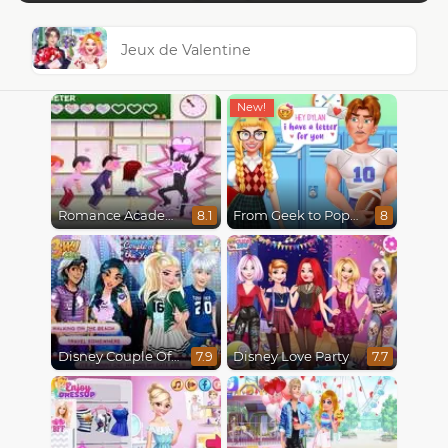
Jeux de Valentine
Romance Academy
From Geek to Popular Girl
8.1
8
Disney Couple Of The Year
Disney Love Party
7.9
7.7