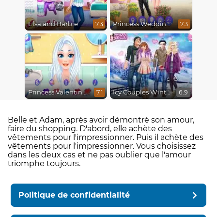
Elsa and Barbie Blind Date
Princess Wedding Drama
7.3
7.3
Princess Valentine's Day Catfish
Icy Couples Winter Time
7.1
6.9
Belle et Adam, après avoir démontré son amour,
faire du shopping. D'abord, elle achète des
vêtements pour l'impressionner. Puis il achète des
vêtements pour l'impressionner. Vous choisissez
dans les deux cas et ne pas oublier que l'amour
triomphe toujours.
Politique de confidentialité